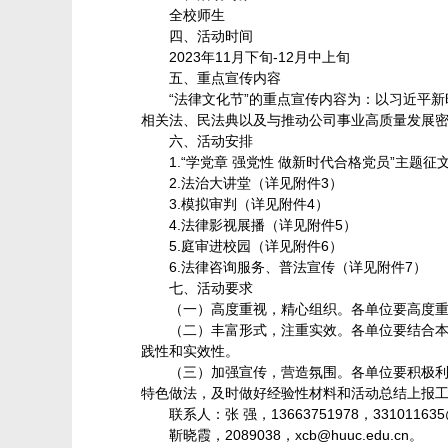
全校师生
四、活动时间
2023年11月下旬-12月中上旬
五、重点宣传内容
“法律文化节”的重点宣传内容为：以习近平
相关法、民法典以及与推动公司事业高质量发展
六、活动安排
1.“学党章 强党性 做新时代合格党员”主题征
2.法治大讲堂（详见附件3）
3.模拟审判（详见附件4）
4.法律影视展播（详见附件5）
5.庭审进校园（详见附件6）
6.法律咨询服务、普法宣传（详见附件7）
七、活动要求
（一）高度重视，精心组织。各单位要高度
（二）丰富形式，注重实效。各单位要结合
践性和实效性。
（三）加强宣传，营造氛围。各单位要积极
特色做法，及时做好经验性材料和活动总结上报
联系人：张 强，13663751978，331011635
靳晓霞，2089038，xcb@huuc.edu.cn。