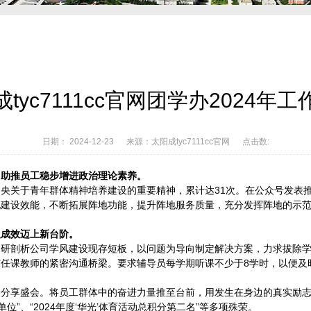
成tyc7111cc官网团学办2024年
日期： 2024-12-23 来源：太阳成tyc7111cc官网 点击数:
，助推员工稳步增进政治理论素养。
央关于青年群体精神培养建设的重要精神，累计达31次。在公众号发表推文
地建设效能，不断拓展阵地功能，提升阵地服务质量，充分发挥阵地的示
人成效迈上新台阶。
研剖析公司学风建设现存短板，以问题为导向制定解决方案，力求拔除学
任课教师的紧密沟通桥梁。要求辅导员每学期听课不少于8学时，以便及
验分享盛会。将员工群体中的奋进力量推至台前，用发生在身边的真实励
位”、“2024年度‘华光’体育活动总积分第二名”等多项殊荣。