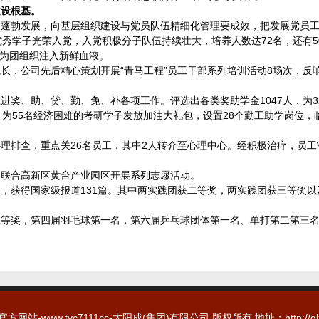
建设根基。
建蓬勃发展，向基层组织建设与党员队伍精细化管理要成效，把发展党员
优秀学子光荣入党，入党积极分子队伍持续壮大，培养人数达72名，还有
，为团组织注入新鲜血液。
长，公司先后精心策划开展“青马工程”员工干部系列培训活动8场次，反
进奖、助、贷、勤、免、补各项工作。评选出各类奖助学金1047人，为3
为55名经济困难的考研学子发放加油大礼包，设置28个勤工助学岗位，临
理排查，重点关26名员工，其中2人转介至心理中心。经积极治疗，员工
，联合高新区黄台产业园区开展系列志愿活动。
，获得国家级报道131篇。其中两实践团获二等奖，两实践团获三等奖以
二等奖，第四届羽毛球第一名，第六届乒乓球团体第一名、单打第二第三
 © 官方网站-www.tyc7111cc-太阳成(集团)有限公司 版权所有 地址：http://glx.h