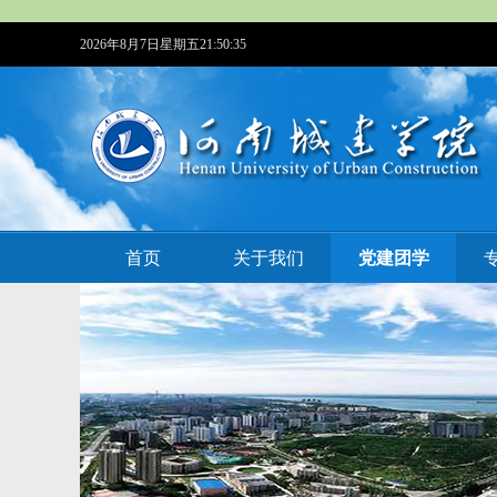
2026年8月7日星期五21:50:36
首页
关于我们
党建团学