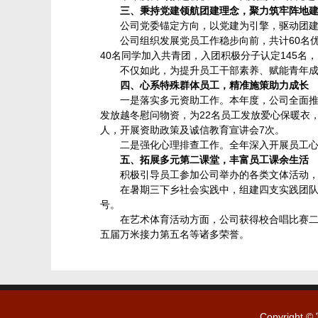
三、秉持党建领航团建理念，聚力筑牢阵地
公司党委锚定方向，以党建为引擎，驱动团
公司组织发展党员工作稳步向前，共计60名
40名同学加入共青团，入团积极分子认定145名
不仅如此，为提升员工干部素养、赋能青年成
四、心系特殊群体员工，精准施策助力成长
一是落实多元资助工作。本年度，公司全面推
发放越冬慰问物资，为22名员工发放爱心保暖衣，
人，开展资助政策及诚信教育宣讲会7次。
二是强化心理排查工作。全年深入开展员工心
五、拓展多元第二课堂，丰富员工课余生活
积极引导员工参加公司举办的各类文体活动
在暑期三下乡社会实践中，组建四支实践团队
号。
在艺术体育活动方面，公司获得校合唱比赛
五届万米接力第五名等诸多荣誉。
Copyright