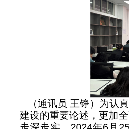
（通讯员 王铮）为认
建设的重要论述，更加全
走深走实。2024年6月