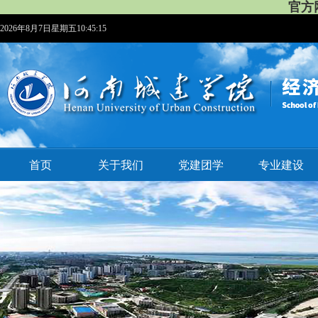
官方网
2026年8月7日星期五10:45:15
首页
关于我们
党建团学
专业建设