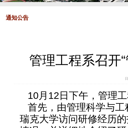
通知公告
管理工程系召开
日
10月12日下午，管理
首先，由管理科学与工
瑞克大学访问研修经历的