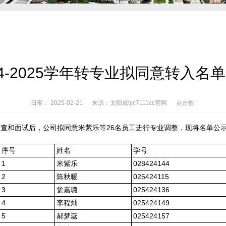
024-2025学年转专业拟同意转入名
日期： 2025-02-21 来源：太阳成tyc7111cc官网 点击数:
查和面试后，公司拟同意米紫乐等26名员工进行专业调整，现将名单公
序号
姓名
学号
1
米紫乐
028424144
2
陈秋暖
025424115
3
瓮嘉璐
025424136
4
李程灿
025424149
5
郝梦蕊
025424157