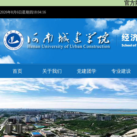
官方网
2026年8月6日星期四18:04:16
首页
关于我们
党建团学
专业建设