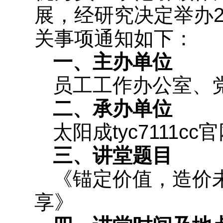
展，经研究决定举办2
关事项通知如下：
一、主办单位
员工工作办公室、
二、承办单位
​太阳成tyc7111cc
三、讲堂题目
《锚定价值，造价
享》