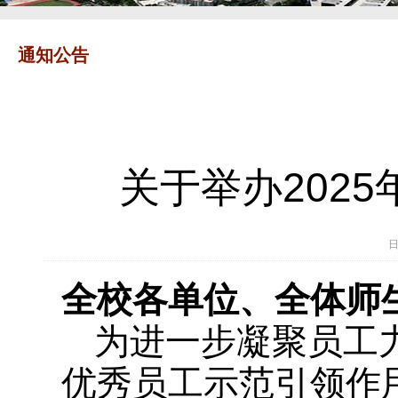
通知公告
关于举办202
日
全校各单位、全体师
为进一步凝聚员工
优秀员工示范引领作