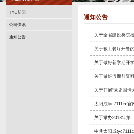
TYC新闻
通知公告
公司快讯
关于全省建设类院
通知公告
关于教工餐厅开餐
关于做好新学期开
关于做好假期前资
关于开展“党史国情
​太阳成tyc711
关于举办2018年
中共太阳成tyc71